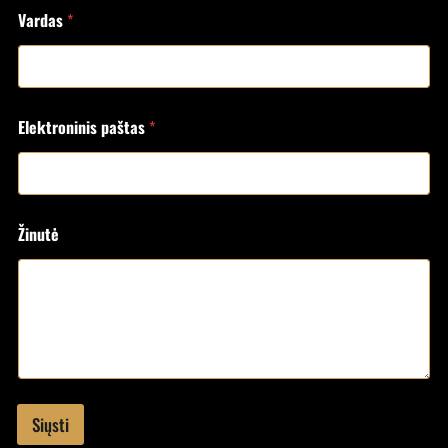
Vardas
*
Elektroninis paštas
*
Žinutė
Siųsti